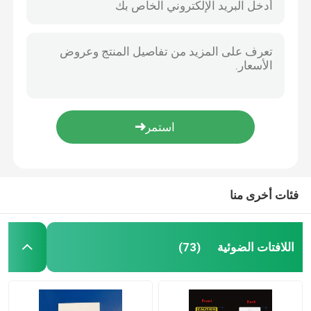
فئات أخرى منا
اللافتات الضوئية
(73)