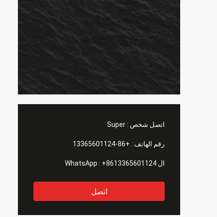
اتصل شخص :
Super
رقم الهاتف :
+86-13365601124
ال WhatsApp :
+8613365601124
اتصل