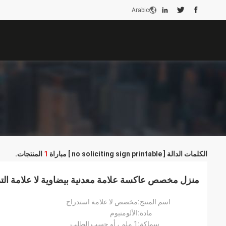
Arabic
الكلمات الدالة [ no soliciting sign printable ] مباراة
1
المنتجات.
منزل مخصص عاكسة علامة معدنية بيضاوية لا علامة الت
اسم المنتج:
مخصص لا علامة استدراج
مادة:
الألومنيوم
سماكة:
1 ملم ، أو حسب الطلب