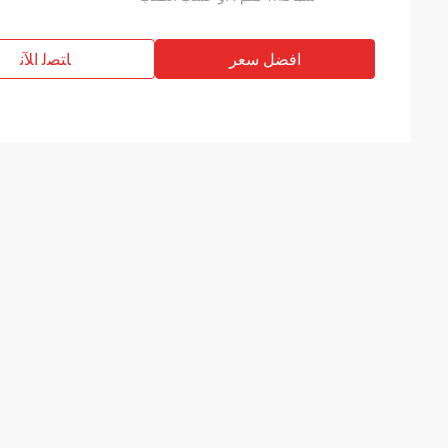
افضل سعر
ﺎﺘﺼﻟ ﺍﻶﻧ