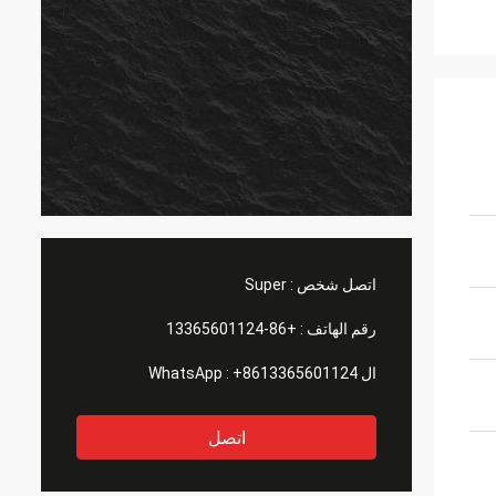
اتصل شخص :
Super
رقم الهاتف :
+86-13365601124
ال WhatsApp :
+8613365601124
اتصل