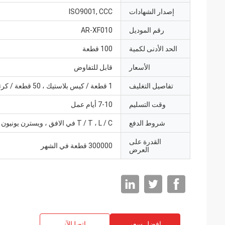
إصدار الشهادات
ISO9001, CCC
رقم الموديل
AR-XF010
الحد الأدنى لكمية
100 قطعة
الأسعار
قابل للتفاوض
تفاصيل التغليف
1 قطعة / كيس بلاستيك ، 50 قطعة / كرتون
وقت التسليم
7-10 أيام عمل
شروط الدفع
T / T ، L / C في الافق ، ويسترن يونيون
القدرة على
300000 قطعة في الشهر
العرض
افضل سعر
ﺎﺘﺼﻟ ﺍﻶﻧ