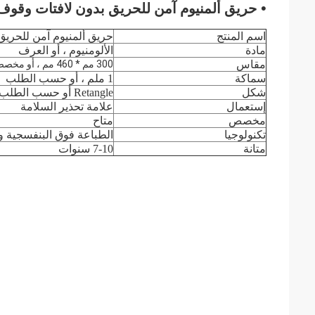
•
حريق ألمنيوم آمن للحريق بدون لافتات وقوف
اسم المنتج
حريق ألمنيوم آمن للحريق
مادة
الألومنيوم ، أو العرف
مقاس
300 مم * 460 مم ، أو مخصص
سماكة
1 ملم ، أو حسب الطلب
شكل
Retangle أو حسب الطلب
إستعمال
علامة تحذير السلامة
مخصص
متاح
تكنولوجيا
الطباعة فوق البنفسجية و
متانة
7-10 سنوات