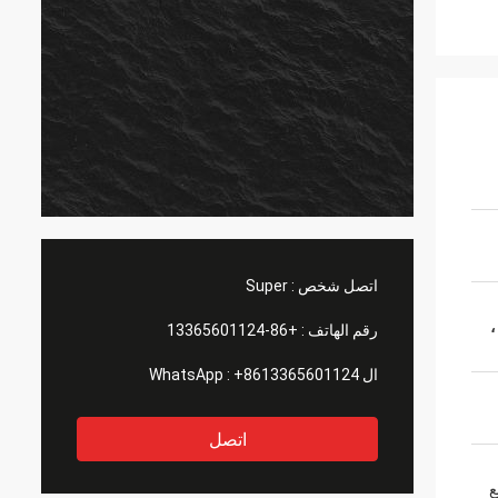
اتصل شخص :
Super
،
رقم الهاتف :
+86-13365601124
ال WhatsApp :
+8613365601124
اتصل
ع