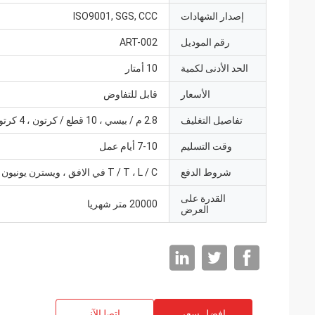
إصدار الشهادات
ISO9001, SGS, CCC
رقم الموديل
ART-002
الحد الأدنى لكمية
10 أمتار
الأسعار
قابل للتفاوض
تفاصيل التغليف
2.8 م / بيسي ، 10 قطع / كرتون ، 4 كرتون / حزمة
وقت التسليم
7-10 أيام عمل
شروط الدفع
T / T ، L / C في الافق ، ويسترن يونيون
القدرة على
20000 متر شهريا
العرض
افضل سعر
ﺎﺘﺼﻟ ﺍﻶﻧ