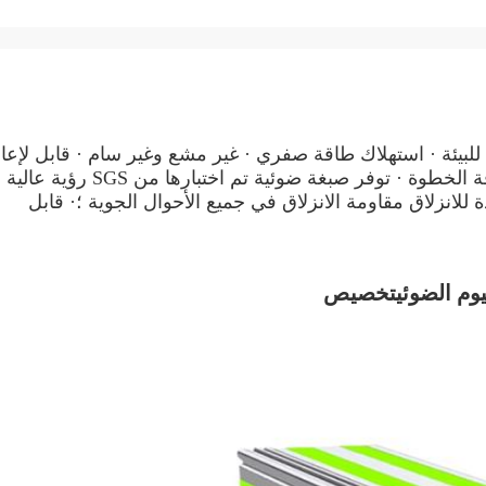
بيئة · استهلاك طاقة صفري · غير مشع وغير سام · قابل لإعاد
التدوير: لا توجد تكلفة يمكن التخلص منها - سلامة حافة الخطوة · توفر صبغة ضوئية تم اختبارها من SGS رؤية عالية
 للانزلاق مقاومة الانزلاق في جميع الأحوال الجوية ؛· قابل
وم الضوئي
تخصيص