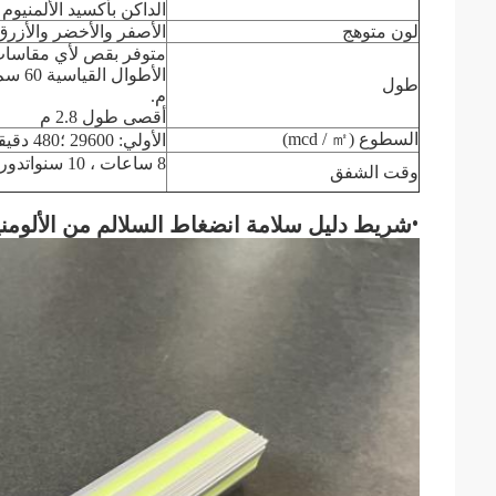
الداكن بأكسيد الألمنيوم 
لون متوهج
الأصفر والأخضر والأزرق
متوفر بقص لأي مقاسات طو
طول
م.
أقصى طول 2.8 م
السطوع (mcd / ㎡)
الأولي: 29600 ؛480 دقيقة: 23 ؛
8 ساعات ، 10 سنوات
دوري
وقت الشفق
•
شريط دليل سلامة انضغاط السلالم من الألومني