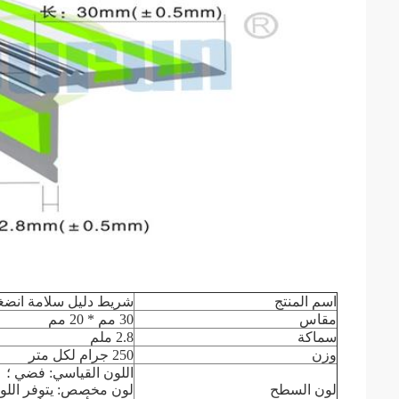
اسم المنتج
شريط دليل سلامة انضغا
مقاس
30 مم * 20 مم
سماكة
2.8 ملم
وزن
250 جرام لكل متر
اللون القياسي: فضي ؛
لون السطح
لون مخصص: يتوفر اللون ا