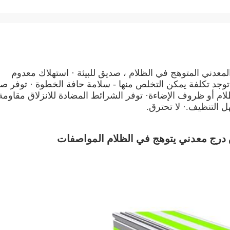
المعدني المتوهج في الظلام ، صديق للبيئة · استهلاك معدوم
ا توجد تكلفة يمكن التخلص منها - سلامة حافة الخطوة · توفر ص
الية للحافة في الظلام أو ظروف الإضاءة· توفر الشرائط المضادة للانزلاق مقاومة
ل التنظيف.· لا تحترق.
ق درج معدني يتوهج في الظلام المواصفات