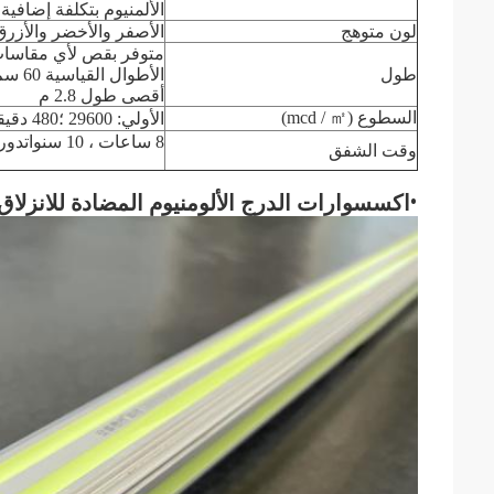
الألمنيوم بتكلفة إضافية.
لون متوهج
الأصفر والأخضر والأزرق
متوفر بقص لأي مقاسات طو
طول
الأطوال القياسية 60 سم ، 90 سم ، 1 م ، 1.2 م ، 1.5 م ، 1.8 م ، 2 م.
أقصى طول 2.8 م
السطوع (mcd / ㎡)
الأولي: 29600 ؛480 دقيقة: 23 ؛
8 ساعات ، 10 سنوات
دوري
وقت الشفق
•
اكسسوارات الدرج الألومنيوم المضادة للانزلا