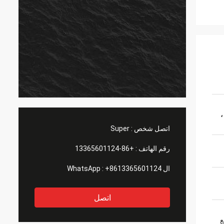
،
اتصل شخص :
Super
رقم الهاتف :
+86-13365601124
ال WhatsApp :
+8613365601124
اتصل
ع