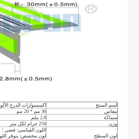
اسم المنتج
اكسسوارات الدرج الألوم
مقاس
30 مم * 20 مم
سماكة
2.8 ملم
وزن
250 جرام لكل متر
اللون القياسي: فضي ؛
لون السطح
لون مخصص: يتوفر اللون ا