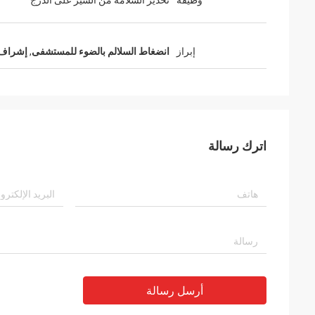
وظيفة
تحذير السلامة من السير على الدرج
إبراز
انضغاط السلالم بالضوء للمستشفى
,
إشراف د
اترك رسالة
أرسل رسالة