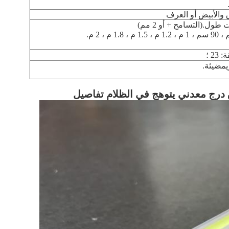
 والأبيض أو العرف
ل.(التسامح + أو 2 مم)
مضيئة.
ق درج معدني يتوهج في الظلام
تفاصيل