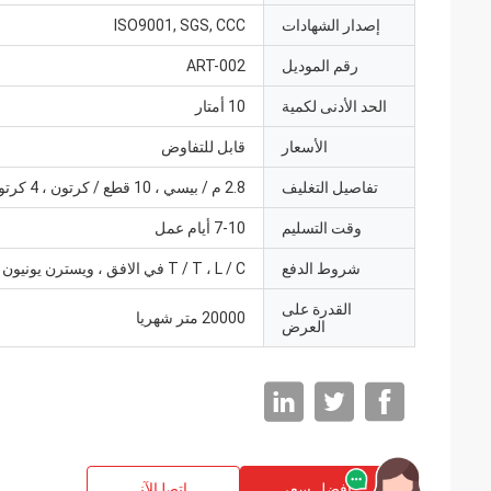
إصدار الشهادات
ISO9001, SGS, CCC
رقم الموديل
ART-002
الحد الأدنى لكمية
10 أمتار
الأسعار
قابل للتفاوض
تفاصيل التغليف
2.8 م / بيسي ، 10 قطع / كرتون ، 4 كرتون / حزمة
وقت التسليم
7-10 أيام عمل
شروط الدفع
T / T ، L / C في الافق ، ويسترن يونيون
القدرة على
20000 متر شهريا
العرض
افضل سعر
ﺎﺘﺼﻟ ﺍﻶﻧ