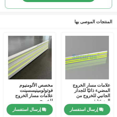
المنتجات الموصى بها
منزل
علامات مسار الخروج
مخصص الألومنيوم
المضيء ذاتيًا للجدار
فوتولومينيسسينت
الجانبي للخروج من
علامات مسار الخروج
المنتجات
المستشفى
للخروج
إرسال استفسار
إرسال استفسار
أشرطة فيديو