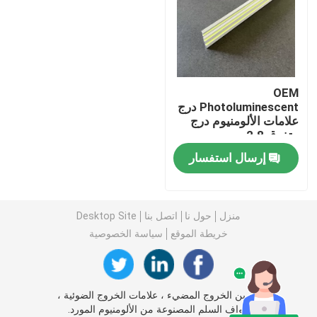
علامات النار فوتولومينيسسينت
إشراق درج فوتولومينيسسينت
OEM
Photoluminescent درج
علامات الألومنيوم درج
علامات مسار الخروج فوتولومينيسسينت
متفوق 2.8 مم
إرسال استفسار
علامات مسار الخروج المضيء
قطاع فوتولومينيسسينت
منزل
حول نا
اتصل بنا
Desktop Site
خريطة الموقع
سياسة الخصوصية
شرائط درابزين فوتولومينيسسينت
الصين الخروج المضيء ، علامات الخروج الضوئية ،
منتجات السلامة الضوئية
حواف السلم المصنوعة من الألومنيوم المورد.