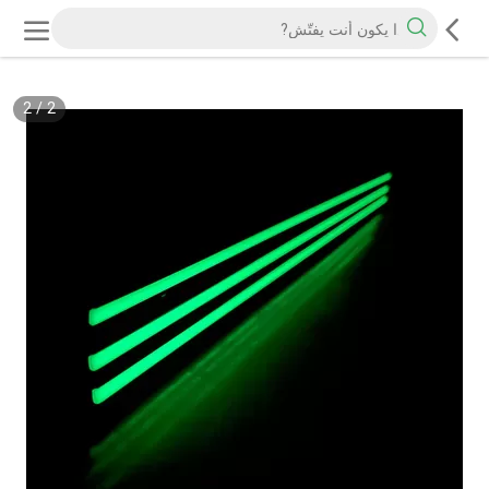
2
/
2