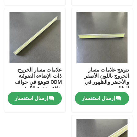
حول بنا
جولة في المعمل
ضبط الجودة
تتوهج علامات مسار
علامات مسار الخروج
اتصل بنا
الخروج باللون الأصفر
ذات الإضاءة الضوئية
والأخضر والظهور في
ODM تتوهج في حواف
الظلام
حافة مقدمة الألمنيوم
الداكنة
طلب اقتباس
إرسال استفسار
إرسال استفسار
اللافتات الضوئية
علامة خروج بأمان ضوئي